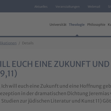
Aktuelles
Veranstaltungen
Webmail
S
Universität
Theologie
Philosophie
K
likationen
Details
ILL EUCH EINE ZUKUNFT UN
9,11)
 Ich will euch eine Zukunft und eine Hoffnung geb
Rezeption in der dramatischen Dichtung Jeremias 
. Studien zur jüdischen Literatur und Kunst 11) 