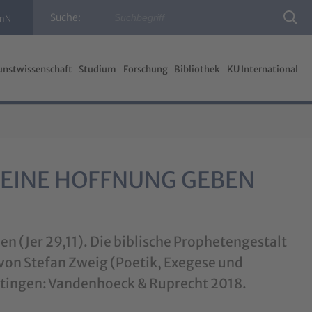
Suche:
InN
unstwissenschaft
Studium
Forschung
Bibliothek
KU International
D EINE HOFFNUNG GEBEN
en (Jer 29,11). Die biblische Prophetengestalt
von Stefan Zweig (Poetik, Exegese und
Göttingen: Vandenhoeck & Ruprecht 2018.