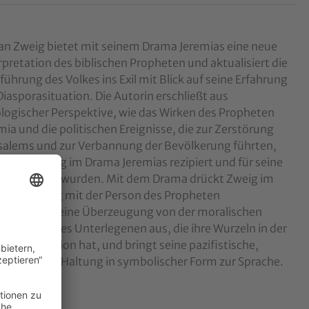
an Zweig bietet mit seinem Drama Jeremias eine neue
rpretation des biblischen Propheten und aktualisiert die
ührung des Volkes ins Exil mit Blick auf seine Erfahrung
Diasporasituation. Die Autorin erschließt aus
logischer Perspektive, wie das Wirken des Propheten
mia und die politischen Ereignisse, die zur Zerstörung
salems und zur Verbannung der Bevölkerung führten,
Stefan Zweig im Drama Jeremias rezipiert und für seine
 aktualisiert wurden. Mit dem Drama drückt Zweig im
en Weltkrieg mit der Person des Propheten
phorisch seine Überzeugung von der moralischen
legenheit des Unterlegenen aus, die ihre Wurzeln in der
schen Tradition hat, und bringt seine pazifistische,
bürgerliche Haltung in symbolischer Form zur Sprache.