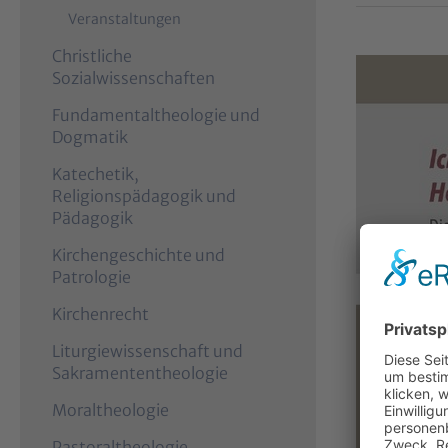
Veranstaltungen
Christliche
Sozialwissenschaften
Fundamentaltheologie und
Dogmatik
Katechetik,
Religionspädagogik und
Pädagogik
Kirchengeschichte und
Patrologie
Kirchenrecht
Liturgiewissenschaft und
Sakramententheologie
Moraltheologie
Pastoraltheologie