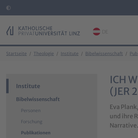
DE
Skip to main content
Skip to page footer
You are here:
Startseite
Theologie
Institute
Bibelwissenschaft
Pub
ICH W
Institute
(JER 2
Bibelwissenschaft
Eva Plank,
Personen
und ihre 
Forschung
Narrative
Publikationen