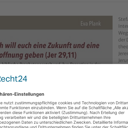
Stef
Inte
Wegf
der 
theo
Jere
Jeru
von 
Zeit
Erst
meta
Über
jüdi
welt