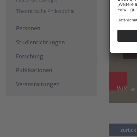
Theoretische Philosophie
Personen
Studienrichtungen
Forschung
Publikationen
Veranstaltungen
zurück