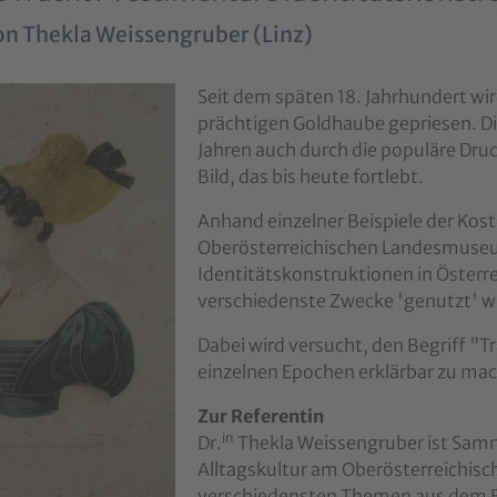
on
Thekla Weissengruber (Linz
)
version for:
Seit dem späten 18. Jahrhundert wird
prächtigen Goldhaube gepriesen. Di
Jahren auch durch die populäre Druc
Bild, das bis heute fortlebt.
Anhand einzelner Beispiele der K
Oberösterreichischen Landesmuseum
Identitätskonstruktionen in Österre
verschiedenste Zwecke 'genutzt' w
Dabei wird versucht, den Begriff "T
einzelnen Epochen erklärbar zu ma
Zur Referentin
in
Dr.
Thekla Weissengruber ist Samm
Alltagskultur am Oberösterreichi
verschiedensten Themen aus dem Ber