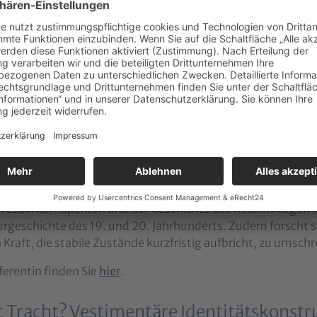
welchem histori
sich oftmals or
zeitgleich werd
Völkerkundemus
etabliert.
haus (errichtet um 1900), Skansen-Freilichtmuseum,
weden).
Zudem wird erl
ärmlichen Wohns
gsmedium werden konnte.
tin
 Müller ist akademische Mitarbeiterin am Institut für Kün
etischen Aspekten und der Geschichte des Reisens liegen 
rgeschichte des 19. und 20. Jahrhunderts. Zudem forscht sie
Kraft, die stabile Zustände kurzfristig aufbricht, zu umschr
ferentin finden Sie
hier
.
t Tracht? Vestimentäre Identitätskonstr