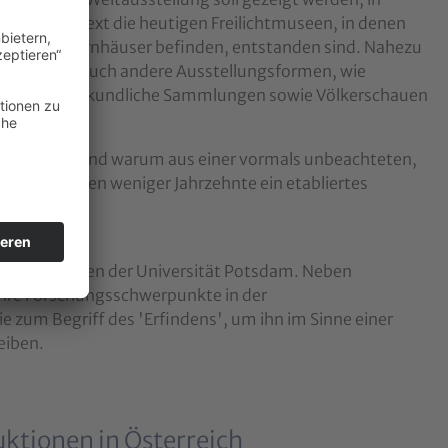
schen Kontext die heutigen Freilichtmuseen, in denen
iginale Bauernhäuser befinden, entstanden sind. Nahezu
en nämlich auch andere Ausstellungsformen, wie
een, volkskundliche Sammlungen sowie Völkerschauen
äutert, wie und warum aus einer vormals unbeachteten,
tätte binnen weniger Jahrzehnte ein etabliertes
ste und Medien der Universität Potsdam. Neben
ihre Forschungsschwerpunkte in der
 zum Begriff des 'Erfindens', um ihn im Sinne einer
eiben.
uktionen in Österreich