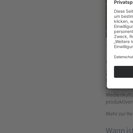
Samisches Lager
Stockholm (Sch
Ausstellun
Zur Referen
in
Dr.
Susanne
medientheor
Medienkultu
produktiven 
Mehr zur Re
Wann is