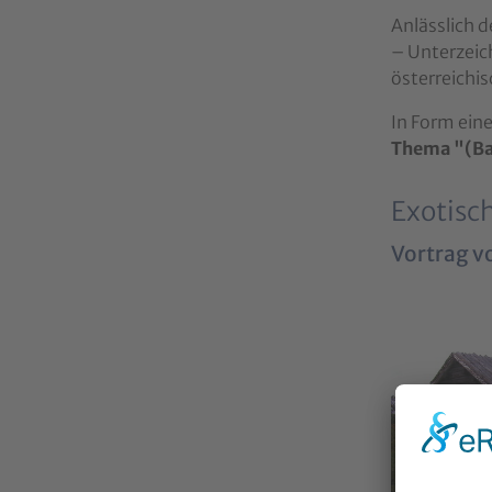
Anlässlich d
– Unterzeich
österreichis
In Form ein
Thema "(Bau
Exotisc
Vortrag v
Show larger 