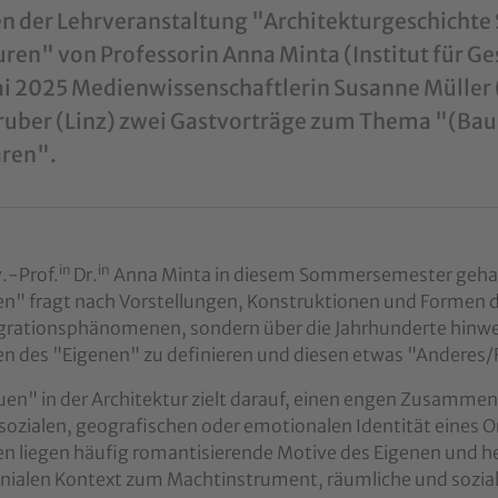
 der Lehrveranstaltung "Architekturgeschichte S
uren" von Professorin Anna Minta (Institut für Ge
i 2025 Medienwissenschaftlerin Susanne Müller 
uber (Linz) zwei Gastvorträge zum Thema "(Bau)
ren".
in
in
.-Prof.
Dr.
Anna Minta in diesem Sommersemester gehalt
en" fragt nach Vorstellungen, Konstruktionen und Formen 
grationsphänomenen, sondern über die Jahrhunderte hinwe
en des "Eigenen" zu definieren und diesen etwas "Anderes
en" in der Architektur zielt darauf, einen engen Zusamme
 sozialen, geografischen oder emotionalen Identität eines O
en liegen häufig romantisierende Motive des Eigenen und
onialen Kontext zum Machtinstrument, räumliche und sozial