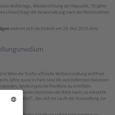
eiten Weltkriegs, Wiederrichtung der Republik; 70 Jahre
hen Union) fragt die Veranstaltung nach der Konstruktion
rägen
widmet sich die Einheit am 20. Mai 2025 dem
stellungsmedium
d in Wien die fünfte offizielle Weltausstellung eröffnet
echs Jahre zuvor in Paris sind die ausstellenden Nationen
 worden, landestypische Pavillons zu errichten.
onen und Kolonien kommen der Bitte nach; so entsteht
graphisches Dorf', das sich im Laufe der Ausstellung zur
n entwickelt.
er Wiener Weltausstellung soll gezeigt werden, in