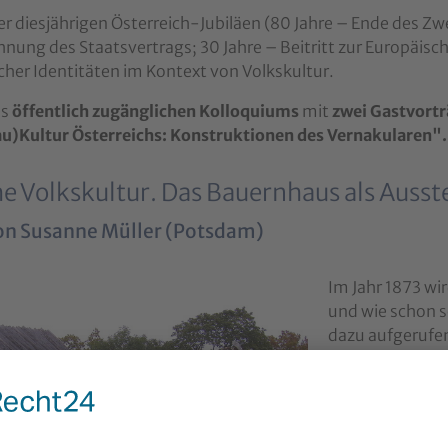
er diesjährigen Österreich-Jubiläen (80 Jahre – Ende des Zw
nung des Staatsvertrags; 30 Jahre – Beitritt zur Europäisc
cher Identitäten im Kontext von Volkskultur.
es
öffentlich zugänglichen Kolloquiums
mit
zwei Gastvort
)Kultur Österreichs: Konstruktionen des Vernakularen".
he Volkskultur. Das Bauernhaus als Aus
on
Susanne Müller (Potsdam
)
version for:
Im Jahr 1873 wir
und wie schon s
dazu aufgerufen
Zahlreiche Nati
eine Art 'ethno
Hauptattraktio
Ausgehend von d