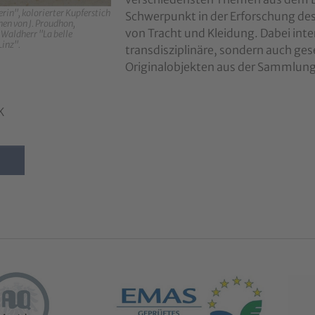
erin", kolorierter Kupferstich
Schwerpunkt in der Erforschung de
en von J. Proudhon,
von Tracht und Kleidung. Dabei inte
. Waldherr "La belle
Linz".
transdisziplinäre, sondern auch ges
Originalobjekten aus der Sammlung 
K