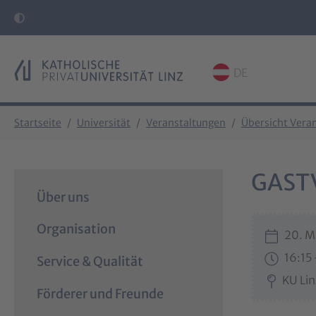
DE
Skip to main content
Skip to page footer
You are here:
Startseite
Universität
Veranstaltungen
Übersicht Vera
GAST
Über uns
Organisation
20. M
16:15
Service & Qualität
KU Lin
Förderer und Freunde