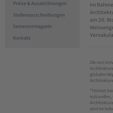
Preise & Auszeichnungen
Im Rahmen
Architekt
Stellenausschreibungen
am 20. Ma
Semestermagazin
Weissengr
Vernakula
Kontakt
Die von Univ
Architektur
globalen Mi
Architektur
"Heimat bau
kulturellen,
Architektur
wird im kol