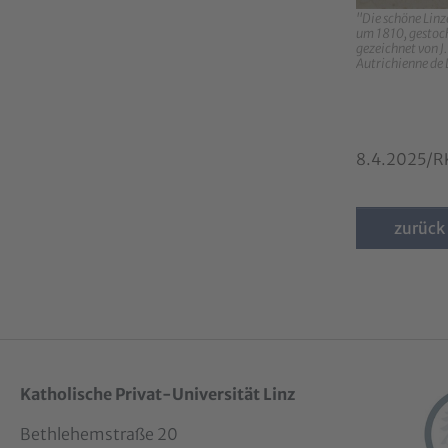
"Die schöne Linz
um 1810, gestoch
gezeichnet von J
Autrichienne de 
8.4.2025/R
zurück
Katholische Privat-Universität Linz
Bethlehemstraße 20