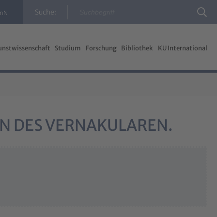
Suche:
InN
unstwissenschaft
Studium
Forschung
Bibliothek
KU International
N DES VERNAKULAREN.