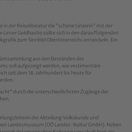
 in der Reiseliteratur die "schöne Linzerin" mit der
e Linzer Goldhaube sollte sich in den darauffolgenden
kgrafik zum Sinnbild Oberösterreichs entwickeln. Ein
ostümsammlung aus den Beständen des
s soll aufgezeigt werden, wie vestimentäre
ich seit dem 18. Jahrhundert bis heute für
erden.
racht" durch die unterschiedlichsten Zugänge der
chen.
lungsleiterin der Abteilung Volkskunde und
schen Landesmuseum (OÖ Landes-Kultur GmbH). Neben
eich der empirischen Kulturwissenschaft liegt ein