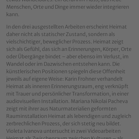
Menschen, Orte und Dinge immer wieder integrieren
kann.
In den drei ausgestellten Arbeiten erscheint Heimat
daher nicht als statischer Zustand, sondern als
vielschichtiger, beweglicher Prozess. Heimat zeigt
sich als Gefühl, das sich an Erinnerungen, Körper, Orte
oder Übergänge bindet – aber ebenso im Verlust, im
Wandel oder im Dazwischen entstehen kann. Die
künstlerischen Positionen spiegeln diese Offenheit
jeweils auf eigene Weise: Karin Frohner verhandelt
Heimat als inneren Erinnerungsraum, eng verknüpft
mit Trauer und persönlicher Transformation, in einer
audiovisuellen Installation. Mariana Nikolai Pacheva
zeigt mit ihrer aus Naturmaterialien geformten
Rauminstallation Heimat als lebendigen und zugleich
zerbrechlichen Prozess, der sich stetig neu bildet.
Violeta Ivanova untersucht in zwei Videoarbeiten
Heimat als Zwischenraum zwischen Kulturen – als