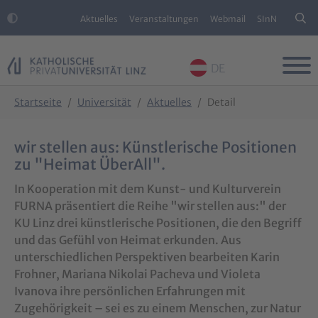
Aktuelles
Veranstaltungen
Webmail
SInN
DE
Skip to main content
Skip to page footer
You are here:
Startseite
Universität
Aktuelles
Detail
wir stellen aus: Künstlerische Positionen
zu "Heimat ÜberAll".
In Kooperation mit dem Kunst- und Kulturverein
FURNA präsentiert die Reihe "wir stellen aus:" der
KU Linz drei künstlerische Positionen, die den Begriff
und das Gefühl von Heimat erkunden. Aus
unterschiedlichen Perspektiven bearbeiten Karin
Frohner, Mariana Nikolai Pacheva und Violeta
Ivanova ihre persönlichen Erfahrungen mit
Zugehörigkeit – sei es zu einem Menschen, zur Natur