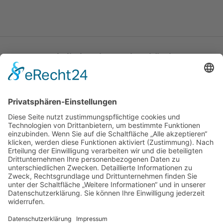
Katholische Privat-Universität Linz
Bethlehemstraße 20
A - 4020 Linz
T:
+43 732 / 784293
E:
office[at]ku-linz.at