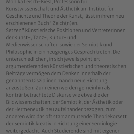
Monika Leisch-Kiesl, Professorin für
Kunstwissenschaft und Ästhetik am Institut für
Geschichte und Theorie der Kunst, lässt in ihrem neu
erschienenen Buch "Zeich(n)en.
Setzen" künstlerische Positionen und VertreterInnen
der Kunst-, Tanz-, Kultur- und
Medienwissenschaften sowie der Semiotik und
Philosophie in ein neugieriges Gespräch treten. Die
unterschiedlichen, in sich jeweils pointiert
argumentierenden künstlerischen und theoretischen
Beiträge vermögen dem Denken innerhalb der
genannten Disziplinen manch neue Richtung
anzustoßen. Zum einen werden gemeinhin als
konträr betrachtete Diskurse wie etwa die der
Bildwissenschaften, der Semiotik, der Ästhetik oder
der Hermeneutik neu aufeinander bezogen, zum
anderen wird das oft starr anmutende Theoriekorsett
der Semiotik kreativ in Richtung einer Semiologie
weitergedacht. Auch Studierende sind mit eigenen