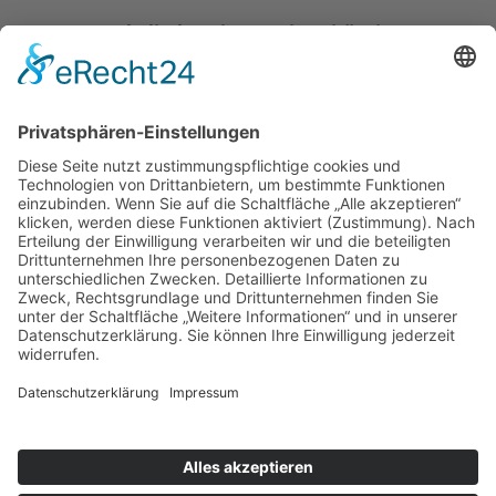
Katholische Privat-Universität Linz
Bethlehemstraße 20
A - 4020 Linz
T:
+43 732 / 784293
E:
office[at]ku-linz.at
©2025 Katholische Privat-Universität Linz | Alle Rechte