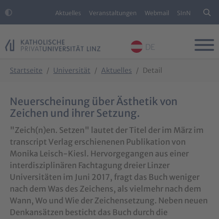
Aktuelles
Veranstaltungen
Webmail
SInN
DE
Skip to main content
Skip to page footer
You are here:
Startseite
Universität
Aktuelles
Detail
Neuerscheinung über Ästhetik von
Zeichen und ihrer Setzung.
"Zeich(n)en. Setzen" lautet der Titel der im März im
transcript Verlag erschienenen Publikation von
Monika Leisch-Kiesl. Hervorgegangen aus einer
interdisziplinären Fachtagung dreier Linzer
Universitäten im Juni 2017, fragt das Buch weniger
nach dem Was des Zeichens, als vielmehr nach dem
Wann, Wo und Wie der Zeichensetzung. Neben neuen
Denkansätzen besticht das Buch durch die