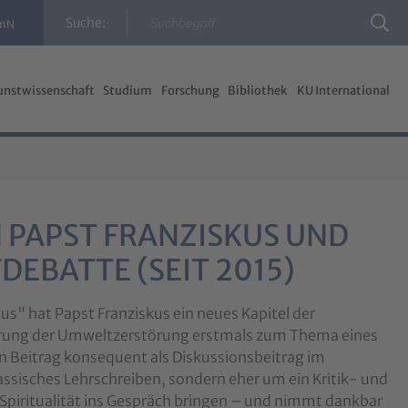
Suche:
InN
unstwissenschaft
Studium
Forschung
Bibliothek
KU International
N PAPST FRANZISKUS UND
EBATTE (SEIT 2015)
us" hat Papst Franziskus ein neues Kapitel der
derung der Umweltzerstörung erstmals zum Thema eines
n Beitrag konsequent als Diskussionsbeitrag im
ssisches Lehrschreiben, sondern eher um ein Kritik- und
r Spiritualität ins Gespräch bringen – und nimmt dankbar