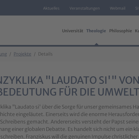
Aktuelles
Veranstaltungen
Webmail
S
Universität
Theologie
Philosophie
K
ung
Projekte
Details
NZYKLIKA "LAUDATO SI'" VO
BEDEUTUNG FÜR DIE UMWELTD
klika "Laudato si' über die Sorge für unser gemeinsames Ha
hichte eingeläutet. Einerseits wird die enorme Herausfor
 Schreibens gemacht. Andererseits versteht der Papst seine
g einer globalen Debatte. Es handelt sich nicht um ein kla
chreiben. Franziskus will die genuinen Impulse christliche