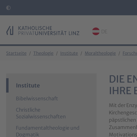
DE
Skip to main content
Skip to page footer
You are here:
Startseite
Theologie
Institute
Moraltheologie
Forsch
DIE E
Institute
IHRE 
Bibelwissenschaft
Mit der Enzy
Christliche
Kirchengesc
Sozialwissenschaften
päpstlichen
Zusammenhan
Fundamentaltheologie und
Dogmatik
Motivationss