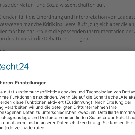
nisse der Natur- und Sozialwissenschaften auf.
ründen fällt die Einordnung und Interpretation von Laudato si
eswegen manche Kritik ins Leere läuft, zugleich aber die 
. Hier möchte das Projekt die passenden Instrumentarien der
on des Textes in die Debatte einbringen.
nen
 Rosenberger, Eine eindringliche Mahnung. Die Enzyklika “Lau
0 (2016)/ 3 (44),5-22.