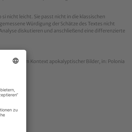
 nicht leicht. Sie passt nicht in die klassischen
angemessene Würdigung der Schätze des Textes nicht
 Analyse diskutieren und anschließend eine differenzierte
dato si‘“ im Kontext apokalyptischer Bilder, in: Polonia