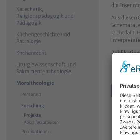
die Erkennt
Katechetik,
Religionspädagogik und
Aus diesen G
Pädagogik
Schemata, w
leicht fällt
Kirchengeschichte und
Interpretati
Patrologie
Publikatio
Kirchenrecht
Liturgiewissenschaft und
Michael
Sakramententheologie
Sacra 2
Moraltheologie
zurück
Personen
Forschung
Projekte
Abschlussarbeiten
Publikationen