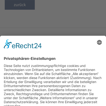
zurück
Katholische Privat-Universität Linz
Bethlehemstraße 20
A - 4020 Linz
T:
+43 732 / 784293
E:
office[at]ku-linz.at