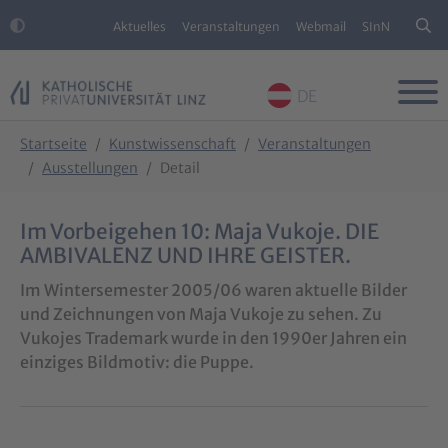
Aktuelles
Veranstaltungen
Webmail
SInN
DE
Skip to main content
Skip to page footer
You are here:
Startseite
Kunstwissenschaft
Veranstaltungen
Ausstellungen
Detail
Im Vorbeigehen 10: Maja Vukoje. DIE
AMBIVALENZ UND IHRE GEISTER.
Im Wintersemester 2005/06 waren aktuelle Bilder
und Zeichnungen von Maja Vukoje zu sehen. Zu
Vukojes Trademark wurde in den 1990er Jahren ein
einziges Bildmotiv: die Puppe.