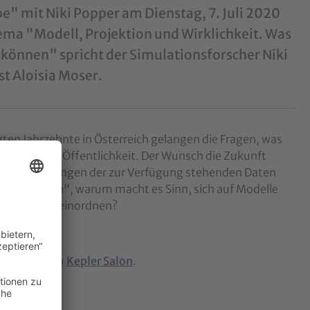
" mit Niki Popper am Dienstag, 7. Juli 2020
ma "Modell, Projektion und Wirklichkeit. Was
können" spricht der Simulationsforscher Niki
t Aloisia Moser.
tzten Jahrzehnte in Österreich gelangen die Fragen, was
er medialen Öffentlichkeit. Der Wunsch die Zukunft
die Limitierungen der zur Verfügung stehenden Daten
Glaskugeln", warum macht es Sinn, sich auf Modelle
che Evidenz einordnen?
ation mit dem
Kepler Salon
.