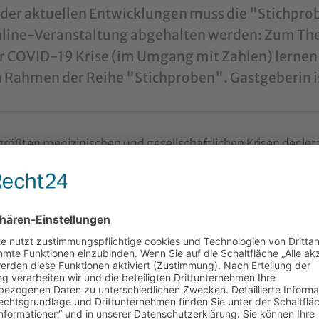
der aktuellen Entwicklungen muss die "Stichprobe
nline-Veranstaltung abgehalten werden: Zum The
er COVID-19 Krise (im Umgang mit Zahlen) lernen 
 Rahmen der Reihe "Stichproben". Gastgeberin is
 größten medizinischen und gesellschaftlichen Krisen der le
sagen und wie uns Prognosen helfen können, in den Fokus d
en ist groß, die Enttäuschung fast ebenso, wenn man sich 
n anschaut. Aber welchen Mehrwert bieten die "modernen 
nalysen einzulassen, und wie muss man die wissenschaftli
nk zum Stream
:
https://youtu.be/8In9O1IgEQU
taltung der Katholischen Privat-Universität Linz in Kooper
pper