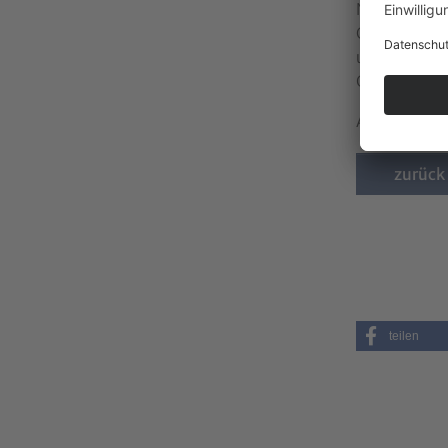
Niki Popper
Computation
um die Entw
Gesundheit
Aktualisier
zurück
teilen