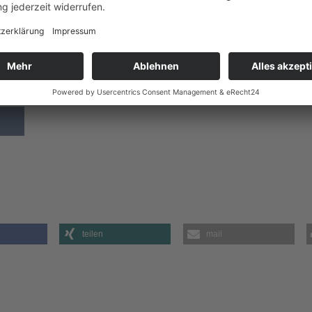
 hat Mathematik in Wien, Barcelona und Moscow (Idaho) stud
al Complex Systems an der TU Wien als auch der Vorsitz
icklung von Modellen und den effizienten Gebrauch von Da
ssystem geht.
t am 3.7.2020/he
teilen
mail