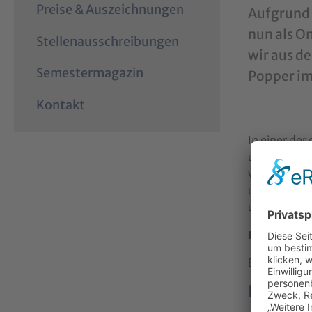
Preise & Auszeichnungen
Aufgrund 
nun als O
Stellenausschreibungen
wir aus d
Semestermagazin
Popper im
Kontakt
In einer der
uns Zahlen 
vorherzusag
und Methode
und Zahlena
Hier der Li
Eine Verans
Niki Po