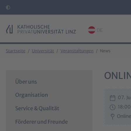
DE
Skip to main content
Skip to page footer
You are here:
Startseite
Universität
Veranstaltungen
News
ONLIN
Über uns
Organisation
07. Ju
18:00
Service & Qualität
Onlin
Förderer und Freunde