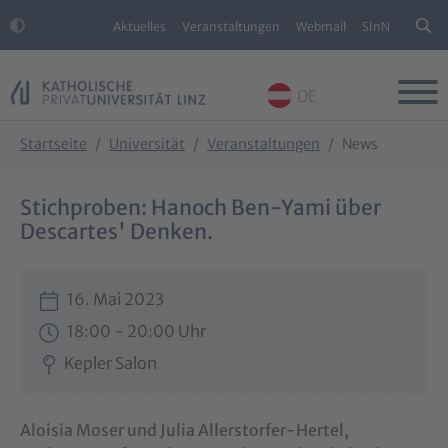
Aktuelles
Veranstaltungen
Webmail
SInN
DE
Skip to main content
Skip to page footer
You are here:
Startseite
Universität
Veranstaltungen
News
Stichproben: Hanoch Ben-Yami über
Descartes' Denken.
16. Mai 2023
18:00 - 20:00 Uhr
Kepler Salon
Aloisia Moser und Julia Allerstorfer-Hertel,