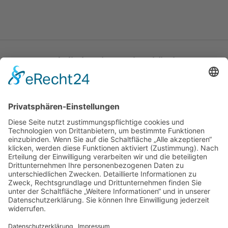
Katholische Privat-Universität Linz
Bethlehemstraße 20
A - 4020 Linz
T:
+43 732 / 784293
E:
office[at]ku-linz.at