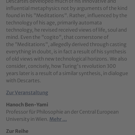
Descartes developed much of his innovative and
influential metaphysics not by arguments of the kind
found in his "Meditations". Rather, influenced by the
technology of his age, primarily automata
technology, he revised received views of life, soul and
mind. Even the "cogito", that cornerstone of
the
"
Meditations", allegedly derived through casting
everything in doubt, is in fact a result of his synthesis
of old views with new technological horizons. We also
consider, concisely, how Turing's revolution 300
years later is a result of a similar synthesis, in dialogue
with Descartes.
Zur Veranstaltung
Hanoch Ben-Yami
Professor für Philosophie an der Central European
University in Wien.
Mehr ...
Zur Reihe