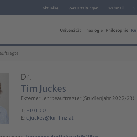
Aktuelles
Veranstaltungen
Webmail
S
Universität
Theologie
Philosophie
Ku
auftragte
Dr.
Tim Juckes
Externer Lehrbeauftragter (Studienjahr 2022/23)
T:
+0 0 0 0
E:
t.juckes@ku-linz.at