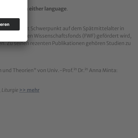
an be held
in either language
.
thistoriker mit Schwerpunkt auf dem Spätmittelalter in
terreichischen Wissenschaftsfonds (FWF) gefördert wird,
n. Zu seinen rezenten Publikationen gehören Studien zu
in
in
 und Theorien" von Univ.-Prof.
Dr.
Anna Minta:
 Liturgie
>> mehr