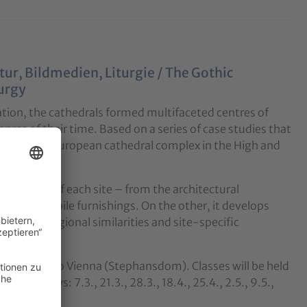
tur, Bildmedien, Liturgie / The Gothic
turgy
ation, the cathedrals formed multifaceted centres of
nres of their time. Based on a series of case studies that
he Central European cathedral complex in the High and
al media of each site – from the architectural
 and/or mobile furnishings. On the other, it develops
of super-regional similarities and site-specific
 excursion to Vienna (Stephansdom). Classes will be held
wing days: 7.3., 21.3., 28.3., 18.4., 25.4., 2.5., 9.5.,