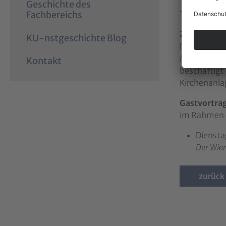
Geschichte des
The
semina
Fachbereichs
Zur Person
KU-nstgeschichte Blog
Dr. Tim Juck
Mitteleurop
Kontakt
beschäftigt
Kirchenanla
Gastvortrag
im Rahmen d
Diensta
Der Wien
zurück