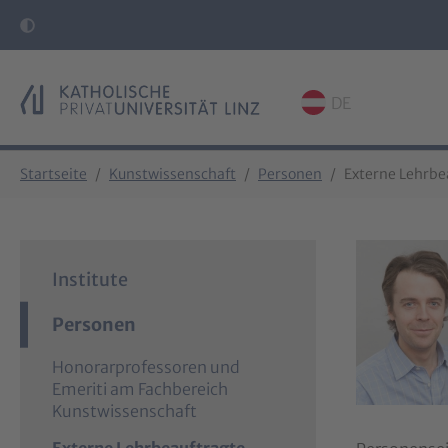
DE
Skip to main content
Skip to page footer
You are here:
Startseite
Kunstwissenschaft
Personen
Externe Lehrbe
Institute
Personen
Honorarprofessoren und
Emeriti am Fachbereich
Kunstwissenschaft
(