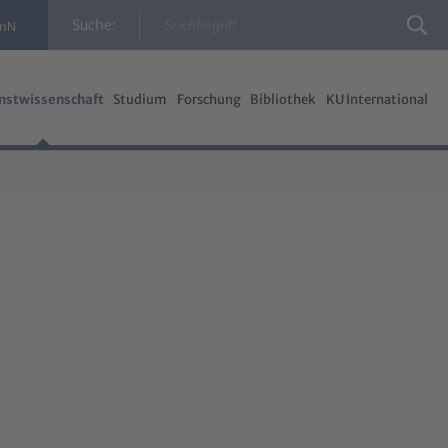
Suche:
InN
nstwissenschaft
Studium
Forschung
Bibliothek
KU International