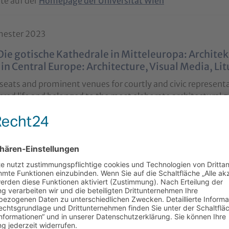
te auf der
Homepage der Universität Wien
ester 2023
Die gotische Kathedrale in Mitteleuropa: Architek
in Central Europe: Architecture, Visual Media, Li
seats and prominent venues for courtly and civic represent
red life and belonged to the most elaborate architectural ge
Cologne to Kraków, this course traces the development of t
and, it aims to examine the wide-ranging functions and visu
d integral art forms (sculpture, mural painting) to smaller
perspectives that cast light on the characteristic interplay 
.
takes the form of regular classes on campus and a full-day
orm in HS 4 on Tuesday afternoons at 13:30–16:00, on the follo
0.5. Vienna excursion: 23.5.