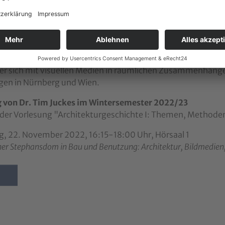
r
will be conducted
in German and English
.
Presentations
c
es (Insitut für Kunstgeschichte, Universität Wien) ist Kuns
a. In seinem aktuellen Forschungsprojekt, das durch den Ös
 er sich mit visuellen Medien in räumlichen Zusammenhänge
gen in Nürnberg und Wien.
 von Dr. Tim Juckes im Wintersemester 2022/23
er Vorlesung "Architekturgeschichte I: Themen, Methoden
g, 22. November 2022, 16:15-18:00 Uhr, Hörsaal 1
er Stephansdom in Bau und Benutzung: Architektur, Bildmedien,