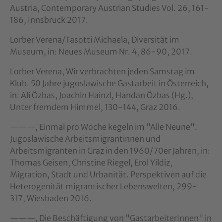
Austria, Contemporary Austrian Studies Vol. 26, 161-
186, Innsbruck 2017.
Lorber Verena/Tasotti Michaela, Diversität im
Museum, in: Neues Museum Nr. 4, 86-90, 2017.
Lorber Verena, Wir verbrachten jeden Samstag im
Klub. 50 Jahre jugoslawische Gastarbeit in Österreich,
in: Ali Özbas, Joachin Hainzl, Handan Özbas (Hg.),
Unter fremdem Himmel, 130-144, Graz 2016.
———, Einmal pro Woche kegeln im "Alle Neune".
Jugoslawische Arbeitsmigrantinnen und
Arbeitsmigranten in Graz in den 1960/70er Jahren, in:
Thomas Geisen, Christine Riegel, Erol Yildiz,
Migration, Stadt und Urbanität. Perspektiven auf die
Heterogenität migrantischer Lebenswelten, 299-
317, Wiesbaden 2016.
———, Die Beschäftigung von "GastarbeiterInnen" in