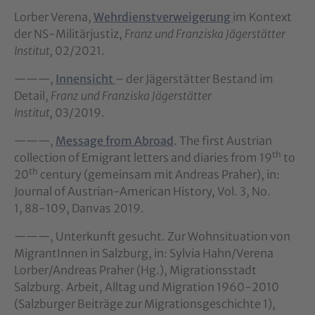
Lorber Verena,
Wehrdienstverweigerung
im Kontext
der NS-Militärjustiz,
Franz und Franziska Jägerstätter
Institut,
02/2021.
———,
Innensicht
– der Jägerstätter Bestand im
Detail,
Franz und Franziska Jägerstätter
Institut,
03/2019.
———,
Message from Abroad
. The first Austrian
th
collection of Emigrant letters and diaries from 19
to
th
20
century (gemeinsam mit Andreas Praher), in:
Journal of Austrian-American History, Vol. 3, No.
1, 88-109, Danvas 2019.
———, Unterkunft gesucht. Zur Wohnsituation von
MigrantInnen in Salzburg, in: Sylvia Hahn/Verena
Lorber/Andreas Praher (Hg.), Migrationsstadt
Salzburg. Arbeit, Alltag und Migration 1960-2010
(Salzburger Beiträge zur Migrationsgeschichte 1),