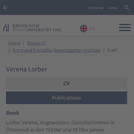
Webmail
SInN
EN
Skip to main content
Skip to page footer
You are here:
Home
Research
Franz and Franziska Jaegerstaetter Institute
Staff
Verena Lorber
CV
Publications
Book
Lorber Verena, Angeworben.
GastarbeiterInnen
in
Österreich in den 1960er und 1970er Jahren