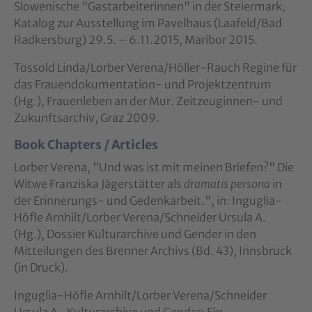
Slowenische "Gastarbeiterinnen" in der Steiermark,
Katalog zur Ausstellung im Pavelhaus (Laafeld/Bad
Radkersburg) 29.5. – 6.11.2015, Maribor 2015.
Tossold Linda/Lorber Verena/Höller-Rauch Regine für
das Frauendokumentation- und Projektzentrum
(Hg.), Frauenleben an der Mur. Zeitzeuginnen- und
Zukunftsarchiv, Graz 2009.
Book Chapters / Articles
Lorber Verena, "Und was ist mit meinen Briefen?" Die
Witwe Franziska Jägerstätter als
dramatis persona
in
der Erinnerungs- und Gedenkarbeit.", in: Inguglia-
Höfle Arnhilt/Lorber Verena/Schneider Ursula A.
(Hg.), Dossier Kulturarchive und Gender in den
Mitteilungen des Brenner Archivs (Bd. 43), Innsbruck
(in Druck).
Inguglia-Höfle Arnhilt/Lorber Verena/Schneider
Ursula A., Kulturarchive und Gender: Ein