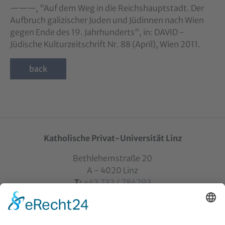
———, "Auf dem Weg in die Reichshauptstadt. Der
Aufbruch galizischer Juden und Jüdinnen nach Wien
gegen Ende des 19. Jahrhunderts", in: DAVID -
Jüdische Kulturzeitschrift Nr. 88 (April), Wien 2011.
back
Katholische Privat-Universität Linz
Bethlehemstraße 20
A - 4020 Linz
T:
+43 732 / 784293
E:
office[at]ku-linz.at