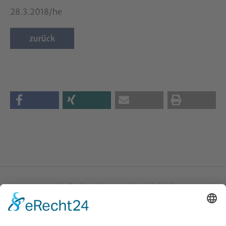
28.3.2018/he
zurück
Katholische Privat-Universität Linz
Bethlehemstraße 20
A - 4020 Linz