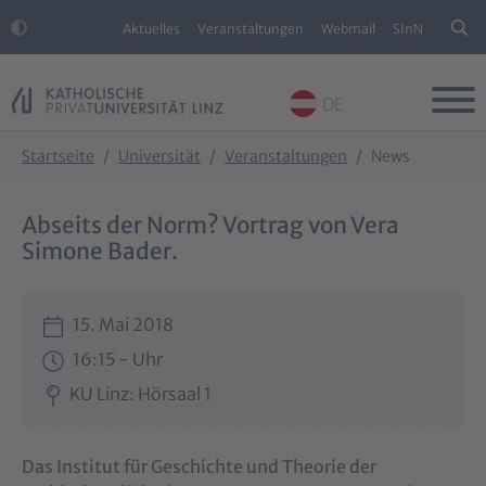
Aktuelles
Veranstaltungen
Webmail
SInN
DE
Skip to main content
Skip to page footer
You are here:
Startseite
Universität
Veranstaltungen
News
Abseits der Norm? Vortrag von Vera
Simone Bader.
15. Mai 2018
16:15 - Uhr
KU Linz: Hörsaal 1
Das Institut für Geschichte und Theorie der