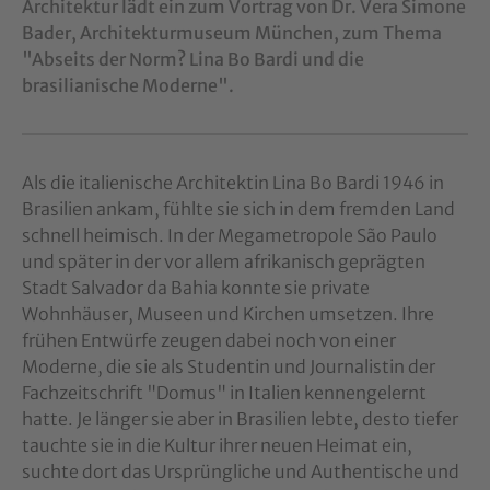
Architektur lädt ein zum Vortrag von Dr. Vera Simone
Bader, Architekturmuseum München, zum Thema
"Abseits der Norm? Lina Bo Bardi und die
brasilianische Moderne".
Als die italienische Architektin Lina Bo Bardi 1946 in
Brasilien ankam, fühlte sie sich in dem fremden Land
schnell heimisch. In der Megametropole São Paulo
und später in der vor allem afrikanisch geprägten
Stadt Salvador da Bahia konnte sie private
Wohnhäuser, Museen und Kirchen umsetzen. Ihre
frühen Entwürfe zeugen dabei noch von einer
Moderne, die sie als Studentin und Journalistin der
Fachzeitschrift "Domus" in Italien kennengelernt
hatte. Je länger sie aber in Brasilien lebte, desto tiefer
tauchte sie in die Kultur ihrer neuen Heimat ein,
suchte dort das Ursprüngliche und Authentische und