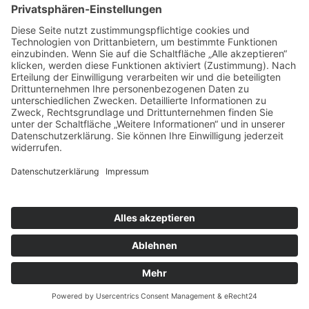
T:
+43 732 / 784293
E:
office[at]ku-linz.at
©2025 Katholische Privat-Universität Linz | Alle Rechte
vorbehalten
Impressum
Datenschutz
Sitemap